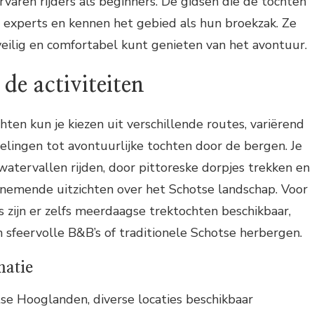
rvaren rijders als beginners. De gidsen die de tochten
e experts en kennen het gebied als hun broekzak. Ze
veilig en comfortabel kunt genieten van het avontuur.
de activiteiten
hten kun je kiezen uit verschillende routes, variërend
lingen tot avontuurlijke tochten door de bergen. Je
watervallen rijden, door pittoreske dorpjes trekken en
emende uitzichten over het Schotse landschap. Voor
s zijn er zelfs meerdaagse trektochten beschikbaar,
n sfeervolle B&B’s of traditionele Schotse herbergen.
matie
tse Hooglanden, diverse locaties beschikbaar