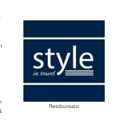
t
n
n
Reisbureaus
d.