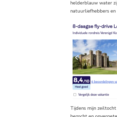
helderblauw water zij
natuurliefhebbers en 
Tijdens mijn zeiltoch
bezocht en onvergete