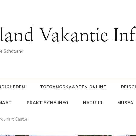
land Vakantie In
he Schotland
RDIGHEDEN
TOEGANGSKAARTEN ONLINE
REISG
IMAAT
PRAKTISCHE INFO
NATUUR
MUSEA
rquhart Castle