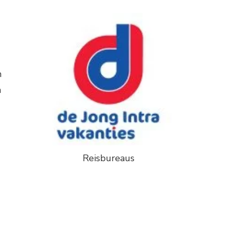
n
n
Reisbureaus