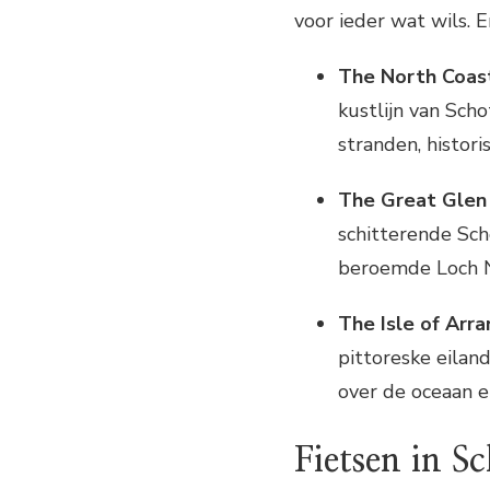
voor ieder wat wils. E
The North Coas
kustlijn van Sch
stranden, histori
The Great Glen
schitterende Sch
beroemde Loch Ne
The Isle of Arran
pittoreske eilan
over de oceaan en
Fietsen in S