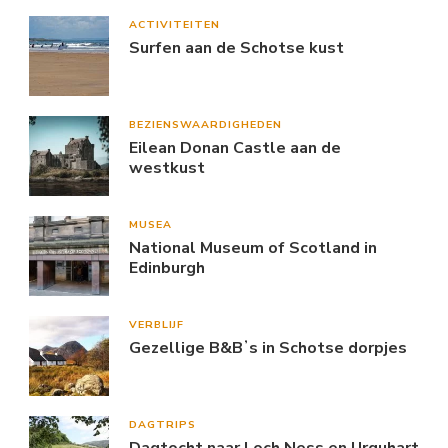
ACTIVITEITEN
Surfen aan de Schotse kust
BEZIENSWAARDIGHEDEN
Eilean Donan Castle aan de
westkust
MUSEA
National Museum of Scotland in
Edinburgh
VERBLIJF
Gezellige B&Bʼs in Schotse dorpjes
DAGTRIPS
Dagtocht naar Loch Ness en Urquhart