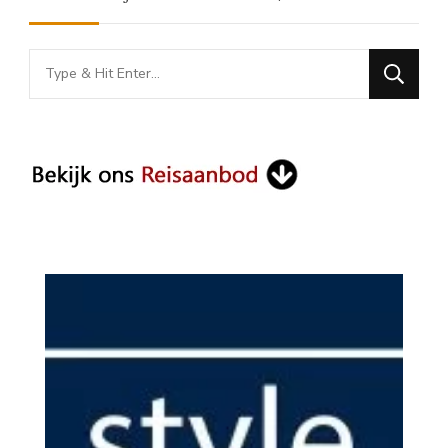
Looking
for
Something?