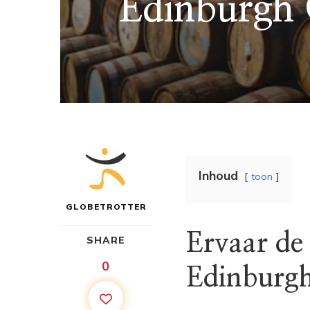
Edinburgh 
Inhoud
toon
GLOBETROTTER
Ervaar de 
SHARE
0
Edinburgh