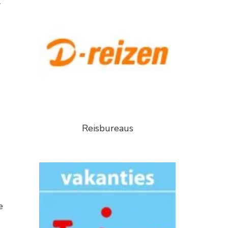
k
Reisbureaus
e