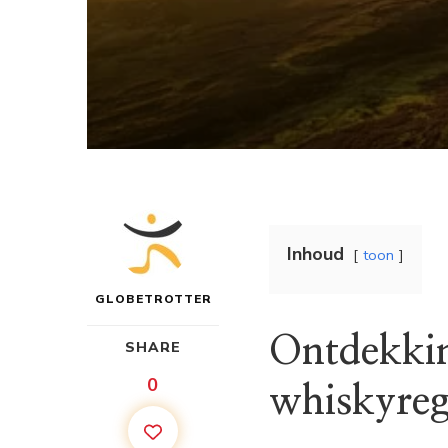
Inhoud
toon
GLOBETROTTER
Ontdekkin
SHARE
0
whiskyreg