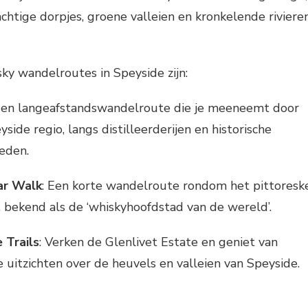
achtige dorpjes, groene valleien en kronkelende riviere
ky wandelroutes in Speyside zijn:
Een langeafstandswandelroute die je meeneemt door
side regio, langs distilleerderijen en historische
eden.
ar Walk
: Een korte wandelroute rondom het pittoresk
 bekend als de ‘whiskyhoofdstad van de wereld’.
 Trails
: Verken de Glenlivet Estate en geniet van
itzichten over de heuvels en valleien van Speyside.