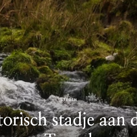
STEDEN
torisch stadje aan d