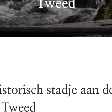
Tweed
istorisch stadje aan d
e Tweed