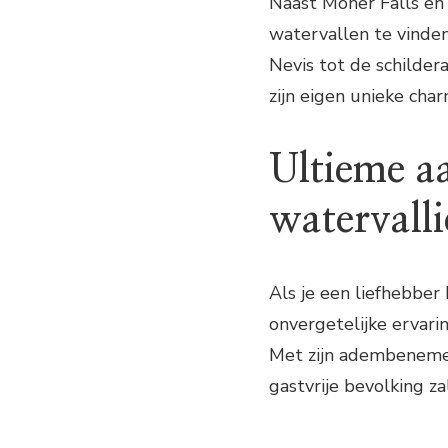
Naast Moher Falls en 
watervallen te vinden
Nevis tot de schildera
zijn eigen unieke cha
Ultieme a
watervall
Als je een liefhebber
onvergetelijke ervari
Met zijn adembeneme
gastvrije bevolking za