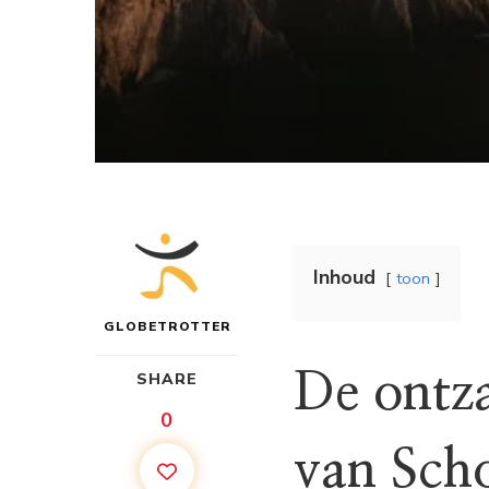
Inhoud
toon
GLOBETROTTER
De ontz
SHARE
0
van Scho