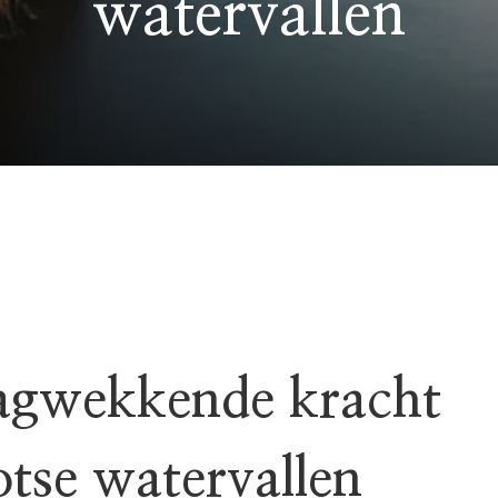
watervallen
agwekkende kracht
tse watervallen