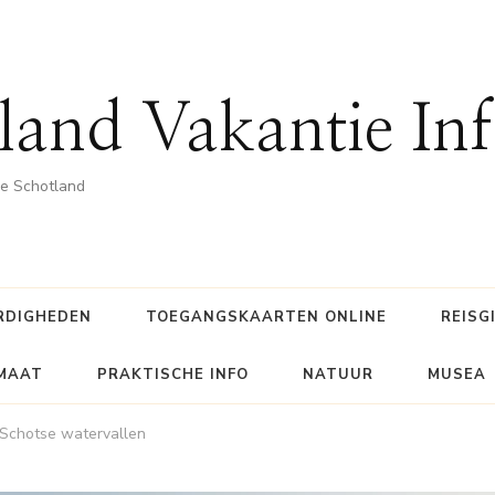
land Vakantie In
he Schotland
RDIGHEDEN
TOEGANGSKAARTEN ONLINE
REISG
IMAAT
PRAKTISCHE INFO
NATUUR
MUSEA
Schotse watervallen