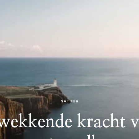
NATUUR
wekkende kracht v