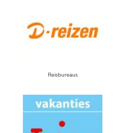
Reisbureaus
r