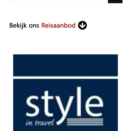
for
Something?