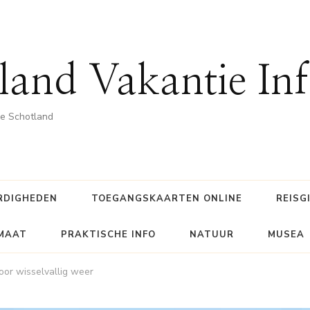
land Vakantie In
he Schotland
RDIGHEDEN
TOEGANGSKAARTEN ONLINE
REISG
IMAAT
PRAKTISCHE INFO
NATUUR
MUSEA
oor wisselvallig weer