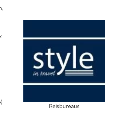
n,
k
s)
Reisbureaus